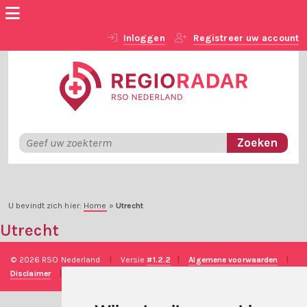
Inloggen
Registreer uw account
U bevindt zich hier:
Home
»
Utrecht
Utrecht
© 2026 RSO Nederland
|
Versie
#1.2.2
|
Algemene voorwaarden
|
Disclaimer
|
Privacy verklaring
|
Technische realisatie
Sieronline B.V.