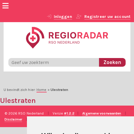
Inloggen
Registreer uw account
U bevindt zich hier:
Home
»
Ulestraten
Ulestraten
© 2026 RSO Nederland
|
Versie
#1.2.2
|
Algemene voorwaarden
|
Disclaimer
|
Privacy verklaring
|
Technische realisatie
Sieronline B.V.