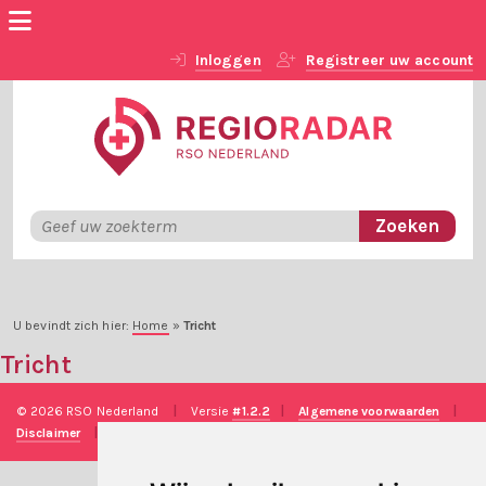
Inloggen
Registreer uw account
U bevindt zich hier:
Home
»
Tricht
Tricht
© 2026 RSO Nederland
|
Versie
#1.2.2
|
Algemene voorwaarden
|
Disclaimer
|
Privacy verklaring
|
Technische realisatie
Sieronline B.V.