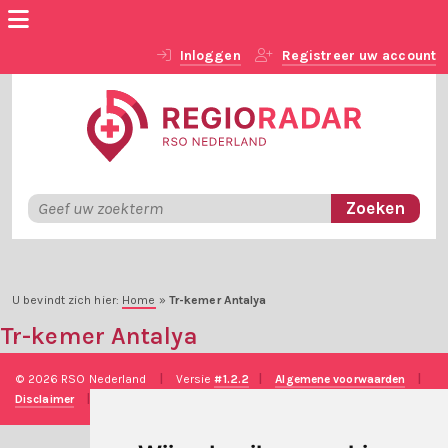
Inloggen
Registreer uw account
U bevindt zich hier:
Home
»
Tr-kemer Antalya
Tr-kemer Antalya
© 2026 RSO Nederland
|
Versie
#1.2.2
|
Algemene voorwaarden
|
Disclaimer
|
Privacy verklaring
|
Technische realisatie
Sieronline B.V.