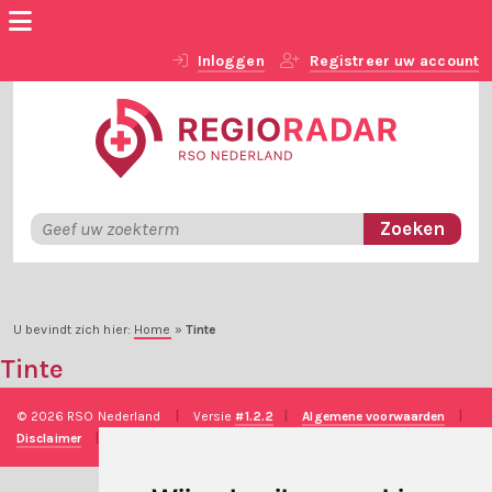
Inloggen
Registreer uw account
U bevindt zich hier:
Home
»
Tinte
Tinte
© 2026 RSO Nederland
|
Versie
#1.2.2
|
Algemene voorwaarden
|
Disclaimer
|
Privacy verklaring
|
Technische realisatie
Sieronline B.V.