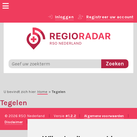
Inloggen
Registreer uw account
U bevindt zich hier:
Home
»
Tegelen
Tegelen
© 2026 RSO Nederland
|
Versie
#1.2.2
|
Algemene voorwaarden
|
Disclaimer
|
Privacy verklaring
|
Technische realisatie
Sieronline B.V.