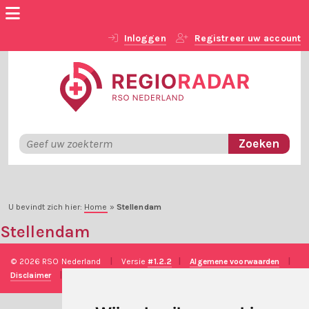
Inloggen
Registreer uw account
U bevindt zich hier:
Home
»
Stellendam
Stellendam
© 2026 RSO Nederland
|
Versie
#1.2.2
|
Algemene voorwaarden
|
Disclaimer
|
Privacy verklaring
|
Technische realisatie
Sieronline B.V.