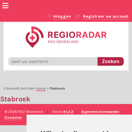
Inloggen
Registreer uw account
U bevindt zich hier:
Home
»
Stabroek
Stabroek
© 2026 RSO Nederland
|
Versie
#1.2.2
|
Algemene voorwaarden
|
Disclaimer
|
Privacy verklaring
|
Technische realisatie
Sieronline B.V.