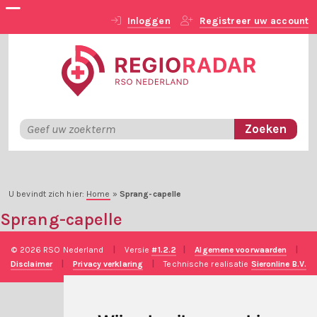
Inloggen
Registreer uw account
U bevindt zich hier:
Home
»
Sprang-capelle
Sprang-capelle
© 2026 RSO Nederland
|
Versie
#1.2.2
|
Algemene voorwaarden
|
Disclaimer
|
Privacy verklaring
|
Technische realisatie
Sieronline B.V.