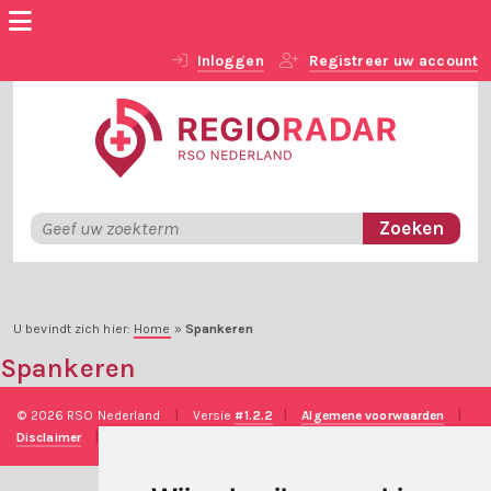
Inloggen
Registreer uw account
U bevindt zich hier:
Home
»
Spankeren
Spankeren
© 2026 RSO Nederland
|
Versie
#1.2.2
|
Algemene voorwaarden
|
Disclaimer
|
Privacy verklaring
|
Technische realisatie
Sieronline B.V.