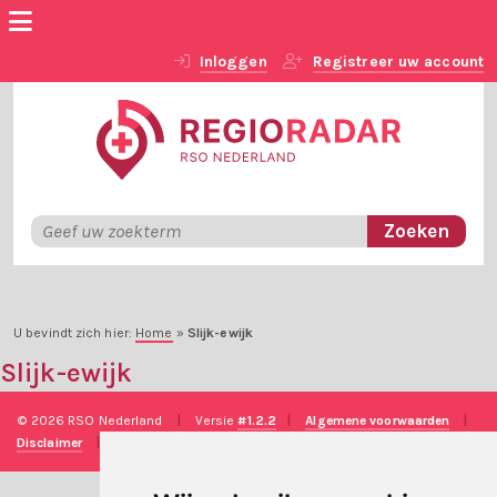
Inloggen
Registreer uw account
U bevindt zich hier:
Home
»
Slijk-ewijk
Slijk-ewijk
© 2026 RSO Nederland
|
Versie
#1.2.2
|
Algemene voorwaarden
|
Disclaimer
|
Privacy verklaring
|
Technische realisatie
Sieronline B.V.