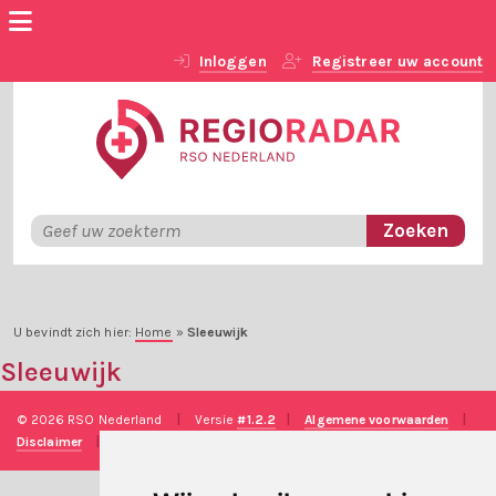
Inloggen
Registreer uw account
U bevindt zich hier:
Home
»
Sleeuwijk
Sleeuwijk
© 2026 RSO Nederland
|
Versie
#1.2.2
|
Algemene voorwaarden
|
Disclaimer
|
Privacy verklaring
|
Technische realisatie
Sieronline B.V.