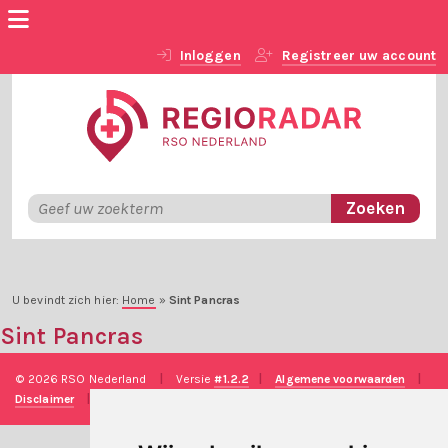
Inloggen
Registreer uw account
U bevindt zich hier:
Home
»
Sint Pancras
Sint Pancras
© 2026 RSO Nederland
|
Versie
#1.2.2
|
Algemene voorwaarden
|
Disclaimer
|
Privacy verklaring
|
Technische realisatie
Sieronline B.V.