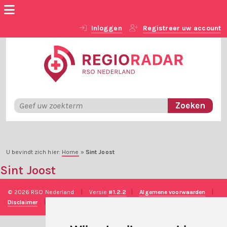
Inloggen
Registreer uw account
U bevindt zich hier:
Home
»
Sint Joost
Sint Joost
© 2026 RSO Nederland
|
Versie
#1.2.2
|
Algemene voorwaarden
|
Disclaimer
|
Privacy verklaring
|
Technische realisatie
Sieronline B.V.