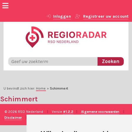
Inloggen
Registreer uw account
U bevindt zich hier:
Home
»
Schimmert
Schimmert
© 2026 RSO Nederland
|
Versie
#1.2.2
|
Algemene voorwaarden
|
Disclaimer
|
Privacy verklaring
|
Technische realisatie
Sieronline B.V.