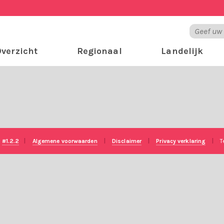
verzicht
Regionaal
Landelijk
e
#1.2.2
|
Algemene voorwaarden
|
Disclaimer
|
Privacy verklaring
|
T