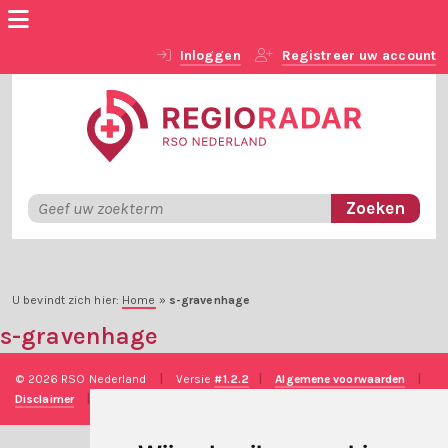
Inloggen
Registreer uw account
U bevindt zich hier:
Home
»
s-gravenhage
s-gravenhage
© 2026 RSO Nederland
|
Versie
#1.2.2
|
Algemene voorwaarden
|
Disclaimer
|
Privacy verklaring
|
Technische realisatie
Sieronline B.V.