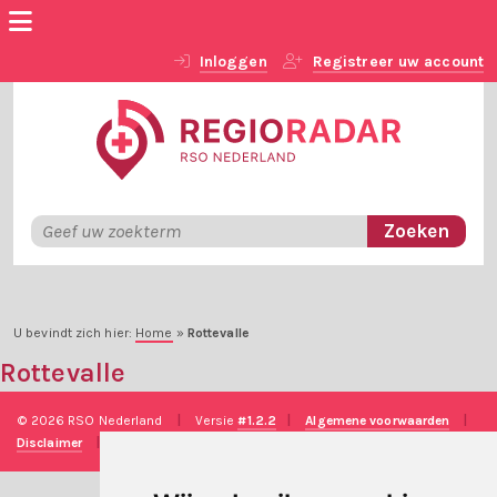
Inloggen
Registreer uw account
U bevindt zich hier:
Home
»
Rottevalle
Rottevalle
© 2026 RSO Nederland
|
Versie
#1.2.2
|
Algemene voorwaarden
|
Disclaimer
|
Privacy verklaring
|
Technische realisatie
Sieronline B.V.