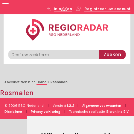
Inloggen
Registreer uw account
U bevindt zich hier:
Home
»
Rosmalen
Rosmalen
© 2026 RSO Nederland
|
Versie
#1.2.2
|
Algemene voorwaarden
|
Disclaimer
|
Privacy verklaring
|
Technische realisatie
Sieronline B.V.