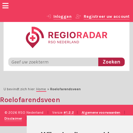
Inloggen
Registreer uw account
U bevindt zich hier:
Home
»
Roelofarendsveen
Roelofarendsveen
© 2026 RSO Nederland
|
Versie
#1.2.2
|
Algemene voorwaarden
|
Disclaimer
|
Privacy verklaring
|
Technische realisatie
Sieronline B.V.