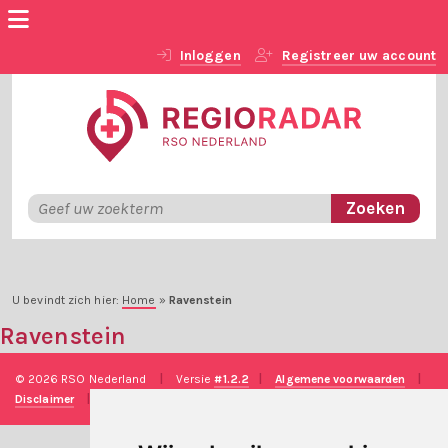
Inloggen
Registreer uw account
U bevindt zich hier:
Home
»
Ravenstein
Ravenstein
© 2026 RSO Nederland
|
Versie
#1.2.2
|
Algemene voorwaarden
|
Disclaimer
|
Privacy verklaring
|
Technische realisatie
Sieronline B.V.