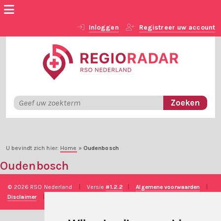
Inloggen
Registreer uw account
U bevindt zich hier:
Home
»
Oudenbosch
Oudenbosch
© 2026 RSO Nederland
|
Versie
#1.2.2
|
Algemene voorwaarden
|
Disclaimer
|
Privacy verklaring
|
Technische realisatie
Sieronline B.V.