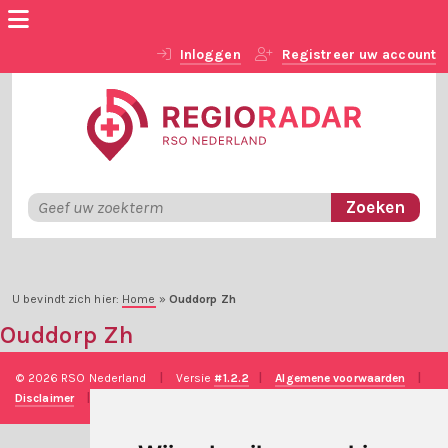
Inloggen
Registreer uw account
U bevindt zich hier:
Home
»
Ouddorp Zh
Ouddorp Zh
© 2026 RSO Nederland
|
Versie
#1.2.2
|
Algemene voorwaarden
|
Disclaimer
|
Privacy verklaring
|
Technische realisatie
Sieronline B.V.