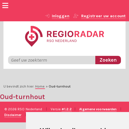
Inloggen
Registreer uw account
U bevindt zich hier:
Home
»
Oud-turnhout
Oud-turnhout
© 2026 RSO Nederland
|
Versie
#1.2.2
|
Algemene voorwaarden
|
Disclaimer
|
Privacy verklaring
|
Technische realisatie
Sieronline B.V.