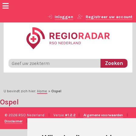
Inloggen
Registreer uw account
U bevindt zich hier:
Home
»
Ospel
Ospel
© 2026 RSO Nederland
|
Versie
#1.2.2
|
Algemene voorwaarden
|
Disclaimer
|
Privacy verklaring
|
Technische realisatie
Sieronline B.V.