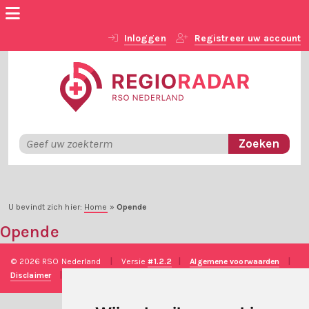
Inloggen
Registreer uw account
U bevindt zich hier:
Home
»
Opende
Opende
© 2026 RSO Nederland
|
Versie
#1.2.2
|
Algemene voorwaarden
|
Disclaimer
|
Privacy verklaring
|
Technische realisatie
Sieronline B.V.