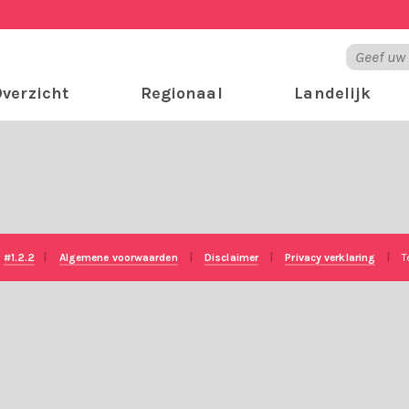
verzicht
Regionaal
Landelijk
e
#1.2.2
|
Algemene voorwaarden
|
Disclaimer
|
Privacy verklaring
|
T