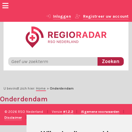
Inloggen
Registreer uw account
U bevindt zich hier:
Home
»
Onderdendam
Onderdendam
© 2026 RSO Nederland
|
Versie
#1.2.2
|
Algemene voorwaarden
|
Disclaimer
|
Privacy verklaring
|
Technische realisatie
Sieronline B.V.