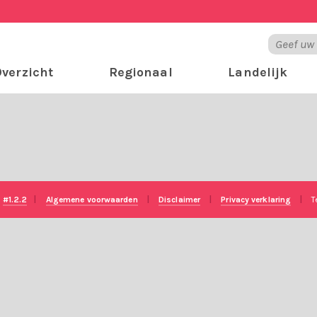
verzicht
Regionaal
Landelijk
e
#1.2.2
|
Algemene voorwaarden
|
Disclaimer
|
Privacy verklaring
|
T