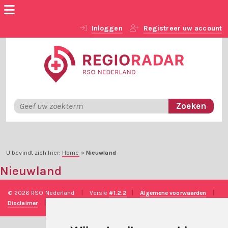
Inloggen
Registreer uw account
U bevindt zich hier:
Home
»
Nieuwland
Nieuwland
© 2026 RSO Nederland
|
Versie
#1.2.2
|
Algemene voorwaarden
|
Disclaimer
|
Privacy verklaring
|
Technische realisatie
Sieronline B.V.