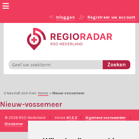
Inloggen
Registreer uw account
U bevindt zich hier:
Home
»
Nieuw-vossemeer
Nieuw-vossemeer
© 2026 RSO Nederland
|
Versie
#1.2.2
|
Algemene voorwaarden
|
Disclaimer
|
Privacy verklaring
|
Technische realisatie
Sieronline B.V.