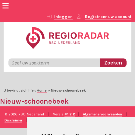
Inloggen
Registreer uw account
U bevindt zich hier:
Home
»
Nieuw-schoonebeek
Nieuw-schoonebeek
© 2026 RSO Nederland
|
Versie
#1.2.2
|
Algemene voorwaarden
|
Disclaimer
|
Privacy verklaring
|
Technische realisatie
Sieronline B.V.