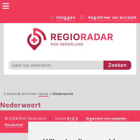
Inloggen
Registreer uw account
U bevindt zich hier:
Home
»
Nederweert
Nederweert
© 2026 RSO Nederland
|
Versie
#1.2.2
|
Algemene voorwaarden
|
Disclaimer
|
Privacy verklaring
|
Technische realisatie
Sieronline B.V.