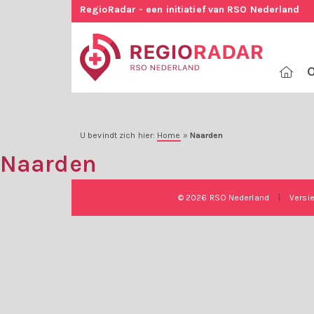
RegioRadar - een initiatief van RSO Nederland
O
U bevindt zich hier:
Home
»
Naarden
Naarden
© 2026 RSO Nederland
|
Versi