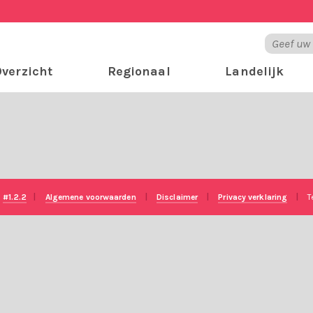
verzicht
Regionaal
Landelijk
e
#1.2.2
|
Algemene voorwaarden
|
Disclaimer
|
Privacy verklaring
|
T