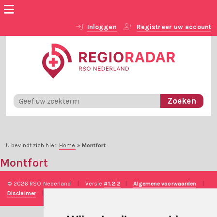
Inloggen
Registreer uw account
U bevindt zich hier:
Home
»
Montfort
Montfort
© 2026 RSO Nederland
|
Versie
#1.2.2
|
Algemene voorwaarden
|
Disclaimer
|
Privacy verklaring
|
Technische realisatie
Sieronline B.V.