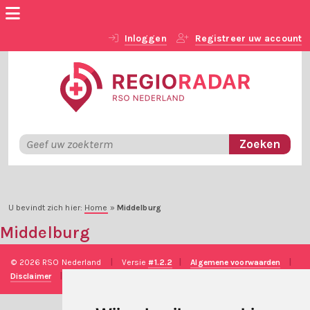
Inloggen
Registreer uw account
U bevindt zich hier:
Home
»
Middelburg
Middelburg
© 2026 RSO Nederland
|
Versie
#1.2.2
|
Algemene voorwaarden
|
Disclaimer
|
Privacy verklaring
|
Technische realisatie
Sieronline B.V.