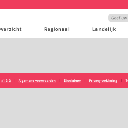
verzicht
Regionaal
Landelijk
e
#1.2.2
|
Algemene voorwaarden
|
Disclaimer
|
Privacy verklaring
|
T