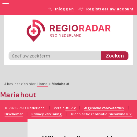
Inloggen
Registreer uw account
U bevindt zich hier:
Home
»
Mariahout
Mariahout
© 2026 RSO Nederland
|
Versie
#1.2.2
|
Algemene voorwaarden
|
Disclaimer
|
Privacy verklaring
|
Technische realisatie
Sieronline B.V.