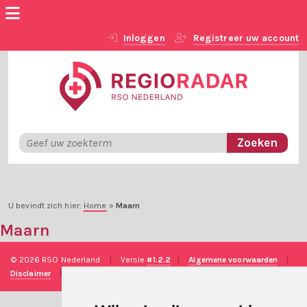
Inloggen
Registreer uw account
U bevindt zich hier:
Home
»
Maarn
Maarn
© 2026 RSO Nederland
|
Versie
#1.2.2
|
Algemene voorwaarden
|
Disclaimer
|
Privacy verklaring
|
Technische realisatie
Sieronline B.V.