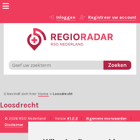
Inloggen
Registreer uw account
U bevindt zich hier:
Home
»
Loosdrecht
Loosdrecht
© 2026 RSO Nederland
|
Versie
#1.2.2
|
Algemene voorwaarden
|
Disclaimer
|
Privacy verklaring
|
Technische realisatie
Sieronline B.V.