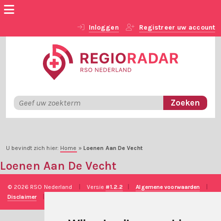
Inloggen
Registreer uw account
U bevindt zich hier:
Home
»
Loenen Aan De Vecht
Loenen Aan De Vecht
© 2026 RSO Nederland
|
Versie
#1.2.2
|
Algemene voorwaarden
|
Disclaimer
|
Privacy verklaring
|
Technische realisatie
Sieronline B.V.