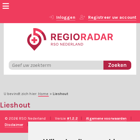
Inloggen
Registreer uw account
U bevindt zich hier:
Home
»
Lieshout
Lieshout
© 2026 RSO Nederland
|
Versie
#1.2.2
|
Algemene voorwaarden
|
Disclaimer
|
Privacy verklaring
|
Technische realisatie
Sieronline B.V.