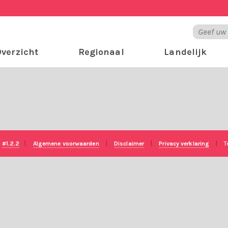
verzicht
Regionaal
Landelijk
e
#1.2.2
|
Algemene voorwaarden
|
Disclaimer
|
Privacy verklaring
|
T