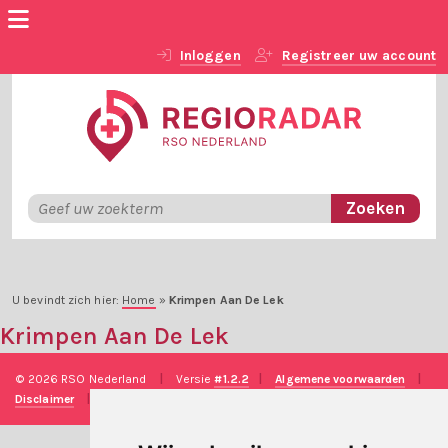
Inloggen
Registreer uw account
U bevindt zich hier:
Home
»
Krimpen Aan De Lek
Krimpen Aan De Lek
© 2026 RSO Nederland
|
Versie
#1.2.2
|
Algemene voorwaarden
|
Disclaimer
|
Privacy verklaring
|
Technische realisatie
Sieronline B.V.