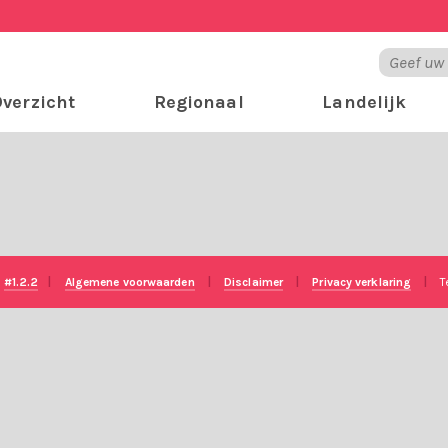
verzicht
Regionaal
Landelijk
e
#1.2.2
|
Algemene voorwaarden
|
Disclaimer
|
Privacy verklaring
|
T