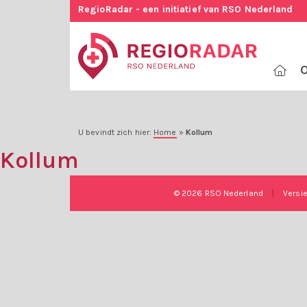
RegioRadar - een initiatief van RSO Nederland
O
U bevindt zich hier:
Home
»
Kollum
Kollum
© 2026 RSO Nederland
|
Versi