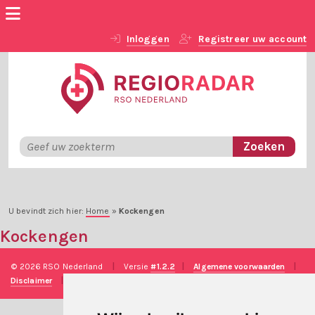
Inloggen
Registreer uw account
U bevindt zich hier:
Home
»
Kockengen
Kockengen
© 2026 RSO Nederland
|
Versie
#1.2.2
|
Algemene voorwaarden
|
Disclaimer
|
Privacy verklaring
|
Technische realisatie
Sieronline B.V.