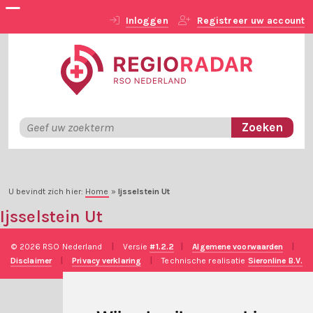
Inloggen
Registreer uw account
U bevindt zich hier:
Home
»
Ijsselstein Ut
Ijsselstein Ut
© 2026 RSO Nederland
|
Versie
#1.2.2
|
Algemene voorwaarden
|
Disclaimer
|
Privacy verklaring
|
Technische realisatie
Sieronline B.V.