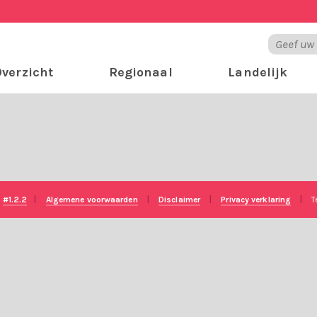
verzicht
Regionaal
Landelijk
e
#1.2.2
|
Algemene voorwaarden
|
Disclaimer
|
Privacy verklaring
|
T