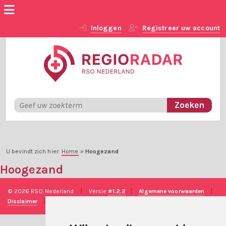
Inloggen
Registreer uw account
U bevindt zich hier:
Home
»
Hoogezand
Hoogezand
© 2026 RSO Nederland
|
Versie
#1.2.2
|
Algemene voorwaarden
|
Disclaimer
|
Privacy verklaring
|
Technische realisatie
Sieronline B.V.