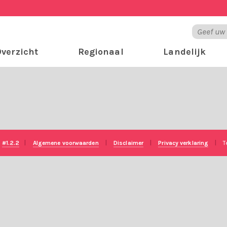
verzicht
Regionaal
Landelijk
e
#1.2.2
|
Algemene voorwaarden
|
Disclaimer
|
Privacy verklaring
|
T